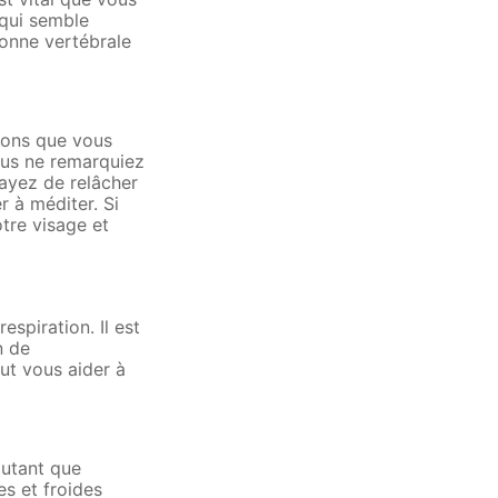
 qui semble
lonne vertébrale
ions que vous
ous ne remarquiez
sayez de relâcher
 à méditer. Si
tre visage et
espiration. Il est
n de
ut vous aider à
autant que
es et froides