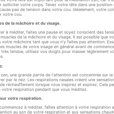
r solliciter votre corps. Tenez votre tête dans une position
e cause pas de tension dans votre cou. Idéalement, votre co
ur votre cou.
es de la mâchoire et du visage.
 à méditer, faites une pause et soyez conscient des tens
 muscles de la mâchoire et du visage. Il est possible que v
s votre mâchoire tant que vous n'y faites pas attention. Es
les muscles de votre visage en général avant de commencer
 très tendue, utilisez vos doigts pour masser légèrement vo
s.
z.
zen, une grande partie de l'attention est concentrée sur la r
er par le nez. Les respirations nasales créent une sensatio
 de réchauffement lorsque vous inspirez et expirez. Cela pe
e votre respiration pendant que vous méditez.
ur votre respiration.
ommencez à méditer, faîtes attention à votre respiration 
tention au son de votre respiration et aux sensations chaud