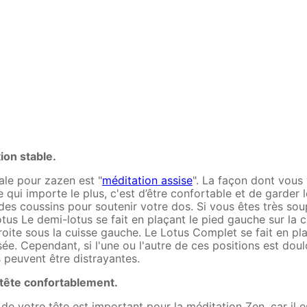
ion stable.
rale pour zazen est "
méditation assise
". La façon dont vous
 qui importe le plus, c'est d’être confortable et de garder l
 des coussins pour soutenir votre dos. Si vous êtes très sou
tus Le demi-lotus se fait en plaçant le pied gauche sur la c
roite sous la cuisse gauche. Le Lotus Complet se fait en p
ée. Cependant, si l'une ou l'autre de ces positions est dou
es peuvent être distrayantes.
 tête confortablement.
e votre tête est important pour la méditation Zen, car il e