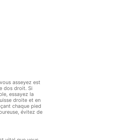
 vous asseyez est
e dos droit. Si
ple, essayez la
uisse droite et en
laçant chaque pied
loureuse, évitez de
st vital que vous