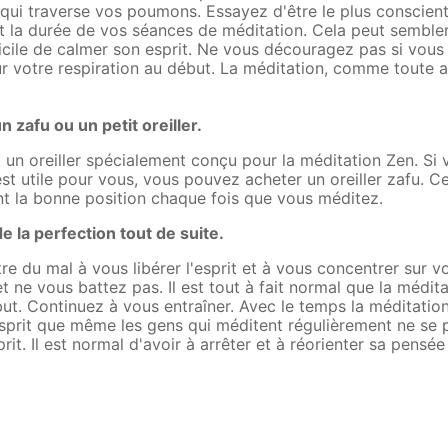
r qui traverse vos poumons. Essayez d'être le plus conscien
t la durée de vos séances de méditation. Cela peut sembler
fficile de calmer son esprit. Ne vous découragez pas si vou
r votre respiration au début. La méditation, comme toute a
 zafu ou un petit oreiller.
 un oreiller spécialement conçu pour la méditation Zen. Si
st utile pour vous, vous pouvez acheter un oreiller zafu. C
nt la bonne position chaque fois que vous méditez.
 la perfection tout de suite.
e du mal à vous libérer l'esprit et à vous concentrer sur vo
t ne vous battez pas. Il est tout à fait normal que la médita
ébut. Continuez à vous entraîner. Avec le temps la méditatio
'esprit que même les gens qui méditent régulièrement ne se p
it. Il est normal d'avoir à arrêter et à réorienter sa pensée