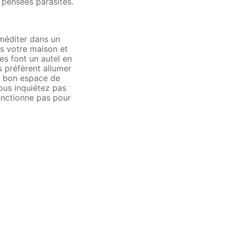
s pensées parasites.
 méditer dans un
ns votre maison et
s font un autel en
s préfèrent allumer
e bon espace de
ous inquiétez pas
fonctionne pas pour